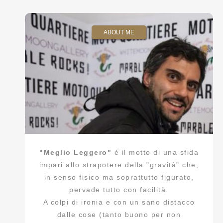
ABOUT ME
"Meglio Leggero"
è il motto di una sfida
impari allo strapotere della "gravità" che,
in senso fisico ma soprattutto figurato,
pervade tutto con facilità.
A colpi di ironia e con un sano distacco
dalle cose (tanto buono per non